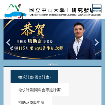
跳
到
主
要
內
容
區
徵求計畫(國合計畫)
徵求計畫[國科會專題計畫]
補助及獎勵申請